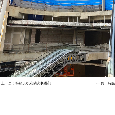
上一页：
特级无机布防火折叠门
下一页：
特级