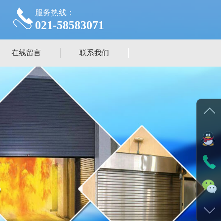
服务热线：
021-58583071
在线留言
联系我们