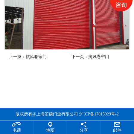
上一页：
抗风卷帘门
下一页：
抗风卷帘门
版权所有@上海笙硕门业有限公司
沪ICP备17015929号-2
电话
地图
分享
邮件