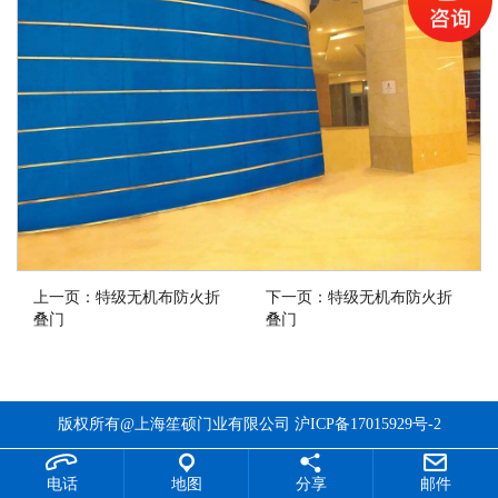
上一页：
特级无机布防火折
下一页：
特级无机布防火折
叠门
叠门
版权所有@上海笙硕门业有限公司
沪ICP备17015929号-2
电话
地图
分享
邮件